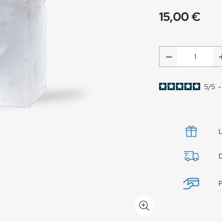
15,00 €

5
/
5
L
D
P