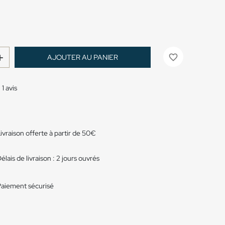
favorite_border
AJOUTER AU PANIER

-
1
avis
ivraison offerte à partir de 50€
élais de livraison : 2 jours ouvrés
aiement sécurisé