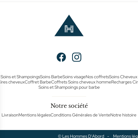
Soins et Shampoings
Soins Barbe
Soins visage
Nos coffrets
Soins Cheveux
ires cheveux
Coffret Barbe
Coffrets Soins cheveux homme
Recharges Ci
Soins et Shampoings pour barbe
Notre société
Livraison
Mentions légales
Conditions Générales de Vente
Notre histoire
© Les Hommes D'Abord
Mentions lég