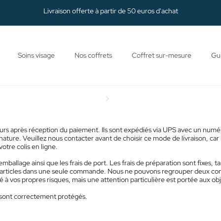
Livraison offerte à partir de 50 euros d'achat
Soins visage
Nos coffrets
Coffret sur-mesure
Gui
Accueil
Livraison
urs après réception du paiement. Ils sont expédiés via UPS avec un numéro
ture. Veuillez nous contacter avant de choisir ce mode de livraison, car i
otre colis en ligne.
emballage ainsi que les frais de port. Les frais de préparation sont fixes, ta
 articles dans une seule commande. Nous ne pouvons regrouper deux com
é à vos propres risques, mais une attention particulière est portée aux obje
s sont correctement protégés.